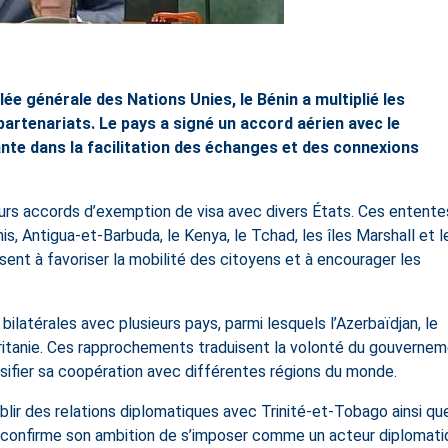
lée générale des Nations Unies, le Bénin a multiplié les
 partenariats. Le pays a signé un accord aérien avec le
te dans la facilitation des échanges et des connexions
eurs accords d’exemption de visa avec divers États. Ces entente
, Antigua-et-Barbuda, le Kenya, le Tchad, les îles Marshall et l
ent à favoriser la mobilité des citoyens et à encourager les
 bilatérales avec plusieurs pays, parmi lesquels l’Azerbaïdjan, le
uritanie. Ces rapprochements traduisent la volonté du gouverne
ensifier sa coopération avec différentes régions du monde.
lir des relations diplomatiques avec Trinité-et-Tobago ainsi qu
 confirme son ambition de s’imposer comme un acteur diplomati