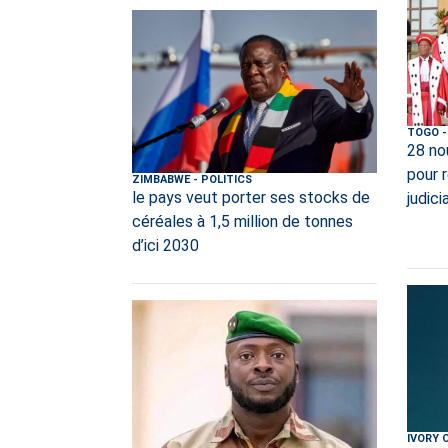
TOGO
-
28 no
pour 
ZIMBABWE
-
POLITICS
le pays veut porter ses stocks de
judici
céréales à 1,5 million de tonnes
d’ici 2030
IVORY 