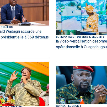
POLITICS
ld Wadagni accorde une
 présidentielle à 369 détenus
BURKINA FASO
-
DEFENSE & SECURITY
la vidéo-verbalisation désorma
opérationnelle à Ouagadougou
GUINEA
-
ECONOMY