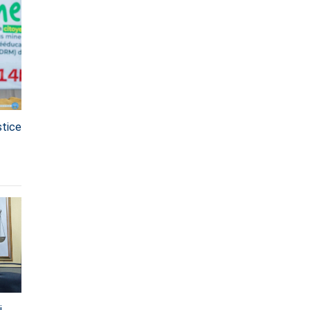
stice
i