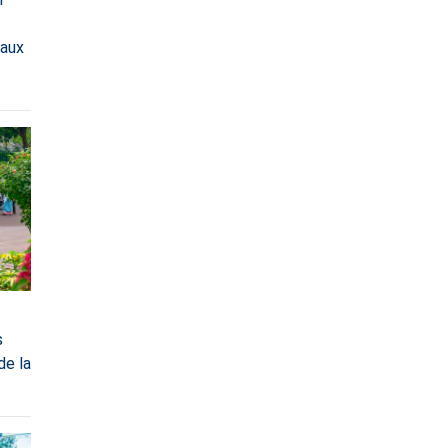
eaux
s
de la