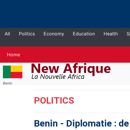
All
Politics
Economy
Education
Health
S
Current
Home
Benin
POLITICS
Benin
-
Diplomatie : de