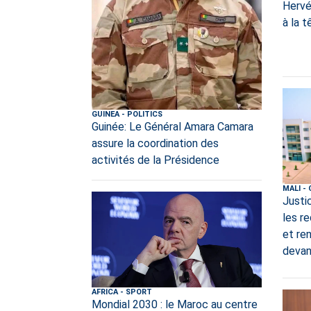
Hervé
à la 
GUINEA
-
POLITICS
Guinée: Le Général Amara Camara
assure la coordination des
activités de la Présidence
MALI
-
Justi
les r
et re
devan
AFRICA
-
SPORT
Mondial 2030 : le Maroc au centre