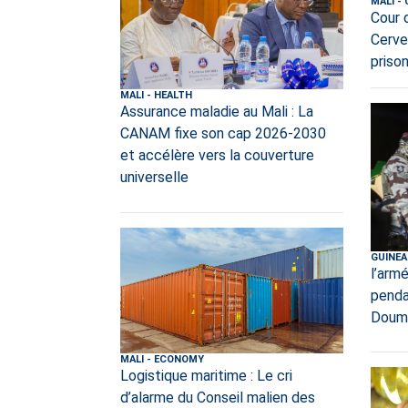
MALI
-
Cour 
Cerve
priso
MALI
-
HEALTH
Assurance maladie au Mali : La
CANAM fixe son cap 2026-2030
et accélère vers la couverture
universelle
GUINEA
l’armé
penda
Doum
MALI
-
ECONOMY
Logistique maritime : Le cri
d’alarme du Conseil malien des