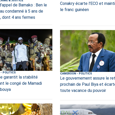
CRIME & JUSTICE
Conakry écarte l'ECO et maint
d’appel de Bamako : Ben le
le franc guinéen
au condamné à 5 ans de
n, dont 4 ans fermes
-
POLITICS
CAMEROON
-
POLITICS
e garantit la stabilité
Le gouvernement assure le re
nt le congé de Mamadi
prochain de Paul Biya et écart
bouya
toute vacance du pouvoir