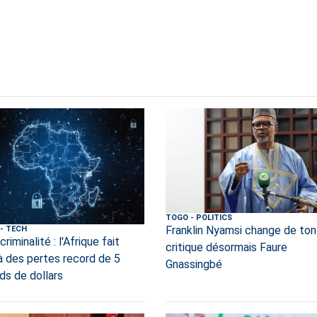
TOGO
-
POLITICS
Franklin Nyamsi change de ton
-
TECH
riminalité : l'Afrique fait
critique désormais Faure
à des pertes record de 5
Gnassingbé
rds de dollars