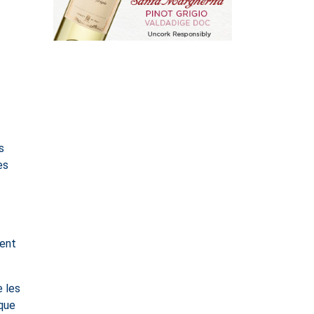
s
es
ment
e les
que