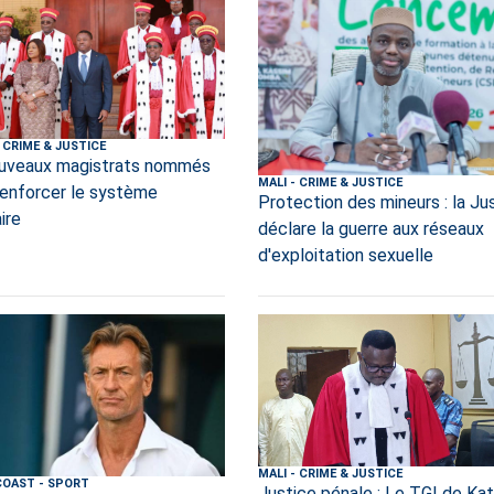
CRIME & JUSTICE
uveaux magistrats nommés
MALI
-
CRIME & JUSTICE
renforcer le système
Protection des mineurs : la Ju
aire
déclare la guerre aux réseaux
d'exploitation sexuelle
MALI
-
CRIME & JUSTICE
COAST
-
SPORT
Justice pénale : Le TGI de Kat