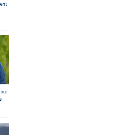
ient
tour
e