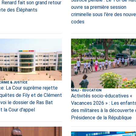
 Renard fait son grand retour
ouvre sa première session
tête des Éléphants
criminelle sous l'ère des nouv
codes
CRIME & JUSTICE
ce: La Cour suprême rejette
MALI
-
EDUCATION
equêtes de Fily et de Clément
Activités socio-éducatives «
nvoi le dossier de Ras Bat
Vacances 2026 » : Les enfant
t la Cour d'appel
des militaires à la découverte 
Présidence de la République