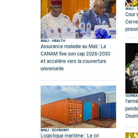
MALI
-
Cour 
Cerve
priso
MALI
-
HEALTH
Assurance maladie au Mali : La
CANAM fixe son cap 2026-2030
et accélère vers la couverture
universelle
GUINEA
l’armé
penda
Doum
MALI
-
ECONOMY
Logistique maritime : Le cri