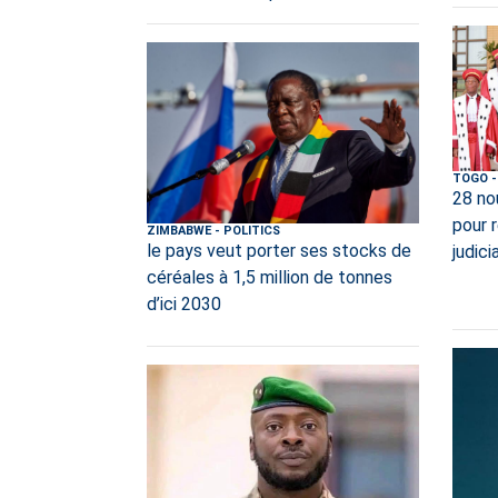
TOGO
-
28 no
pour 
ZIMBABWE
-
POLITICS
le pays veut porter ses stocks de
judici
céréales à 1,5 million de tonnes
d’ici 2030