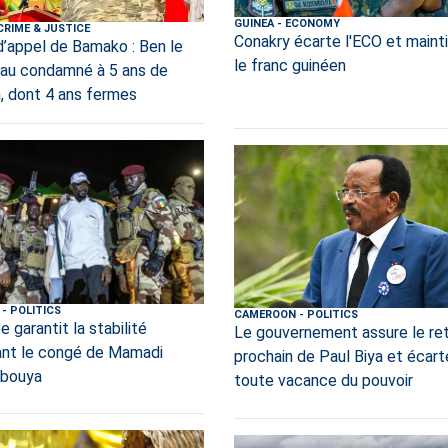
GUINEA
-
ECONOMY
CRIME & JUSTICE
Conakry écarte l'ECO et maint
d’appel de Bamako : Ben le
le franc guinéen
au condamné à 5 ans de
n, dont 4 ans fermes
-
POLITICS
CAMEROON
-
POLITICS
e garantit la stabilité
Le gouvernement assure le re
nt le congé de Mamadi
prochain de Paul Biya et écart
bouya
toute vacance du pouvoir