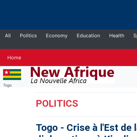
All
Politics
Economy
Education
Health
S
Current
Home
Togo
POLITICS
Togo
-
Crise à l'Est d