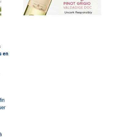
s
s en
e
fin
uer
à