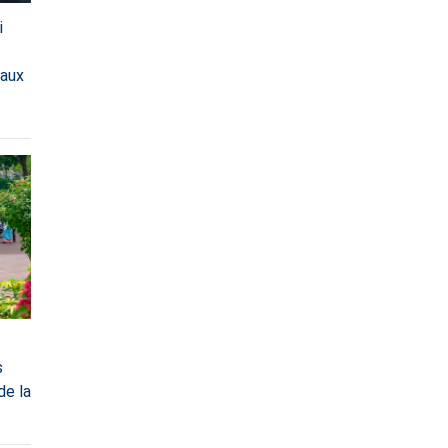
i
eaux
s
de la