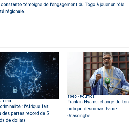
on constante témoigne de l'engagement du Togo à jouer un rôle
té régionale.
TOGO
-
POLITICS
Franklin Nyamsi change de ton
-
TECH
riminalité : l'Afrique fait
critique désormais Faure
à des pertes record de 5
Gnassingbé
rds de dollars