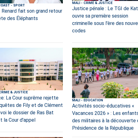
MALI
-
CRIME & JUSTICE
COAST
-
SPORT
Justice pénale : Le TGI de Kat
 Renard fait son grand retour
ouvre sa première session
tête des Éléphants
criminelle sous l'ère des nouv
codes
CRIME & JUSTICE
ce: La Cour suprême rejette
MALI
-
EDUCATION
equêtes de Fily et de Clément
Activités socio-éducatives «
nvoi le dossier de Ras Bat
Vacances 2026 » : Les enfant
t la Cour d'appel
des militaires à la découverte 
Présidence de la République