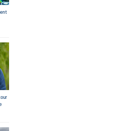
ient
tour
e