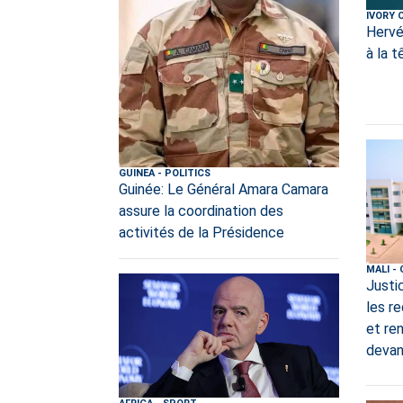
IVORY 
Hervé
à la 
GUINEA
-
POLITICS
Guinée: Le Général Amara Camara
assure la coordination des
activités de la Présidence
MALI
-
Justi
les r
et re
devan