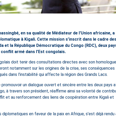
ssingbé, en sa qualité de Médiateur de l'Union africaine, a
plomatique à Kigali. Cette mission s’inscrit dans le cadre de
anda et la République Démocratique du Congo (RDC), deux pay
 conflit armé dans l’Est congolais.
golais doit tenir des consultations directes avec son homologu
eront notamment sur les origines de la crise, ses conséquences
qués dans l’instabilité qui affecte la région des Grands Lacs.
 promouvoir un dialogue ouvert et sincère entre les deux pays a
go, à travers son président, réaffirme ainsi sa volonté de contrib
lit et au renforcement des liens de coopération entre Kigali et
s diplomatiques en faveur de la paix en Afrique, s’est déjà rendu 