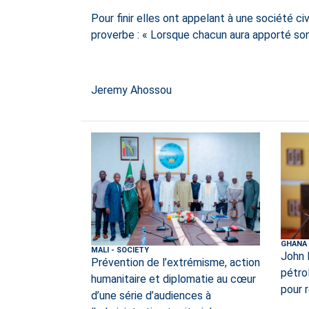
Pour finir elles ont appelant à une société ci
proverbe : « Lorsque chacun aura apporté son doi
Jeremy Ahossou
GHANA
MALI
-
SOCIETY
John 
Prévention de l’extrémisme, action
pétro
humanitaire et diplomatie au cœur
pour r
d’une série d’audiences à