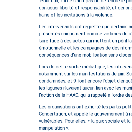
Pour eux, « il ne s’agit pas de défendre le p
conjuguer liberté et responsabilité, et dénon
haine et les incitations à la violence
.
Les intervenants ont regretté que certains ac
présentés uniquement comme victimes de répr
taire face à des actes qui mettent en péril la
émotionnelle et les campagnes de désinform
conséquences d’une mobilisation sans disce
Lors de cette sortie médiatique, les interve
notamment sur les manifestations de juin. Su
condamnées, et 9 font encore l’objet d’enqu
les lagunes n’avaient aucun lien avec les man
l’action de la HAAC, qui a rappelé à l’ordre d
Les organisations ont exhorté les partis poli
Concertation, et appelé le gouvernement à r
vulnérables. Pour elles, « la paix sociale et l
manipulation ».