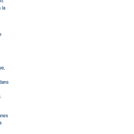
it
 la
e
ue,
 dans
.
nnes
a