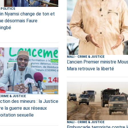
POLITICS
lin Nyamsi change de ton et
que désormais Faure
ingbé
MALI
-
CRIME & JUSTICE
L'ancien Premier ministre Mou
Mara retrouve la liberté
CRIME & JUSTICE
ction des mineurs : la Justice
re la guerre aux réseaux
loitation sexuelle
MALI
-
CRIME & JUSTICE
Embuscade terroriste contre l