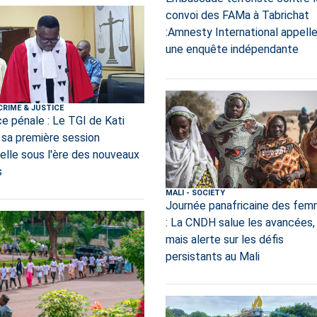
convoi des FAMa à Tabrichat
:Amnesty International appelle
une enquête indépendante
CRIME & JUSTICE
ce pénale : Le TGI de Kati
 sa première session
nelle sous l'ère des nouveaux
s
MALI
-
SOCIETY
Journée panafricaine des fe
: La CNDH salue les avancées,
mais alerte sur les défis
persistants au Mali