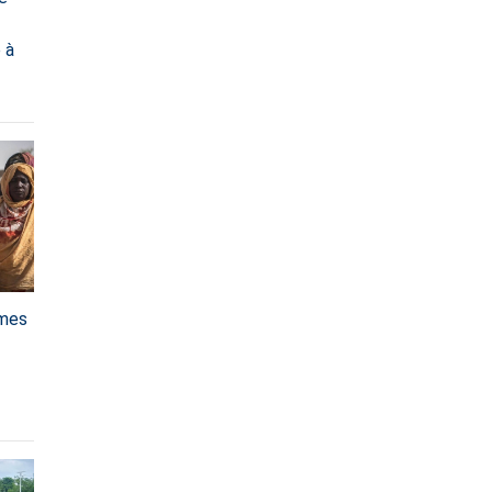
 à
mmes