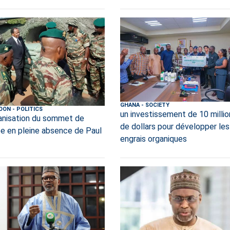
GHANA
-
SOCIETY
OON
-
POLITICS
un investissement de 10 millio
anisation du sommet de
de dollars pour développer les
ée en pleine absence de Paul
engrais organiques