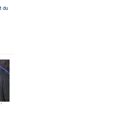
t du
-