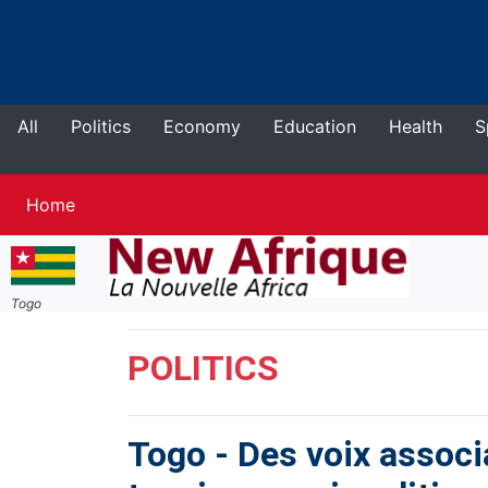
All
Politics
Economy
Education
Health
S
Current
Home
Togo
POLITICS
Togo
-
Des voix associ