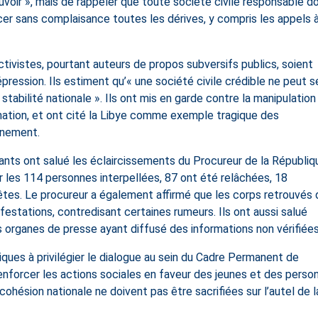
ouvoir », mais de rappeler que toute société civile responsable do
cer sans complaisance toutes les dérives, y compris les appels à
tivistes, pourtant auteurs de propos subversifs publics, soient
ession. Ils estiment qu’« une société civile crédible ne peut s
 stabilité nationale ». Ils ont mis en garde contre la manipulation
ation, et ont cité la Libye comme exemple tragique des
rnement.
nants ont salué les éclaircissements du Procureur de la Républiq
r les 114 personnes interpellées, 87 ont été relâchées, 18
êtes. Le procureur a également affirmé que les corps retrouvés
ifestations, contredisant certaines rumeurs. Ils ont aussi salué
es organes de presse ayant diffusé des informations non vérifiées
tiques à privilégier le dialogue au sein du Cadre Permanent de
enforcer les actions sociales en faveur des jeunes et des perso
a cohésion nationale ne doivent pas être sacrifiées sur l’autel de l