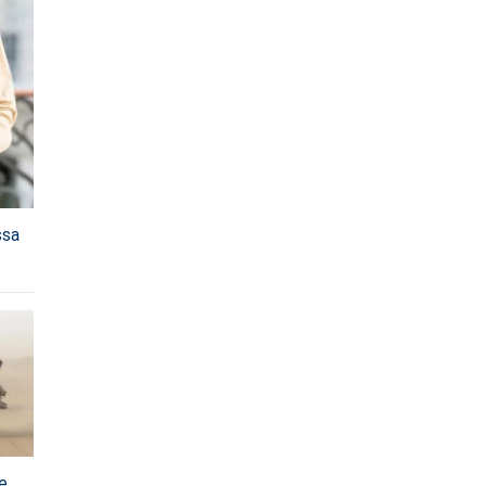
ssa
e