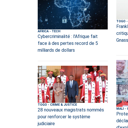
TOGO
-
Frank
AFRICA
-
TECH
criti
Cybercriminalité : l'Afrique fait
Gnass
face à des pertes record de 5
milliards de dollars
TOGO
-
CRIME & JUSTICE
MALI
-
28 nouveaux magistrats nommés
Prote
pour renforcer le système
décla
judiciaire
d'exp