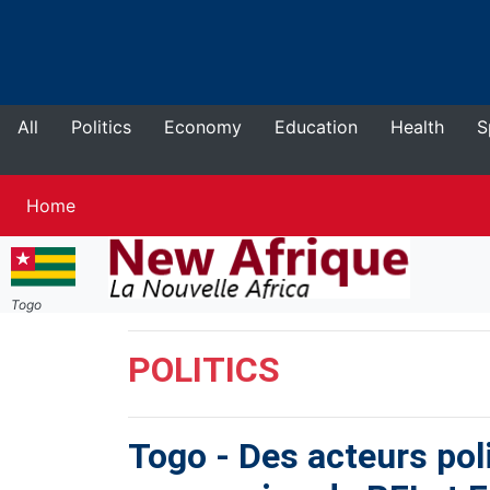
All
Politics
Economy
Education
Health
S
Current
Home
Togo
POLITICS
Togo
-
Des acteurs pol