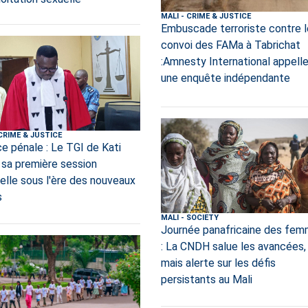
MALI
-
CRIME & JUSTICE
Embuscade terroriste contre l
convoi des FAMa à Tabrichat
:Amnesty International appelle
une enquête indépendante
CRIME & JUSTICE
ce pénale : Le TGI de Kati
 sa première session
nelle sous l'ère des nouveaux
s
MALI
-
SOCIETY
Journée panafricaine des fe
: La CNDH salue les avancées,
mais alerte sur les défis
persistants au Mali