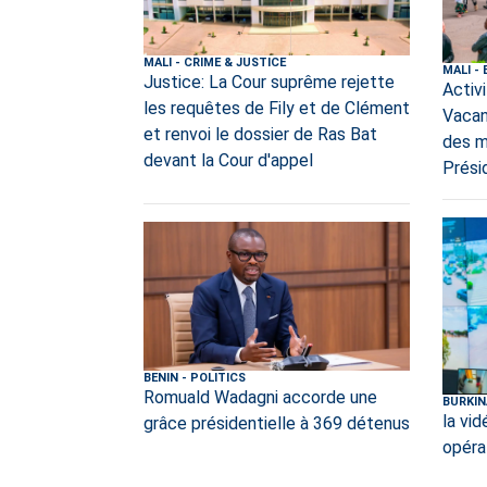
MALI
-
CRIME & JUSTICE
MALI
-
Justice: La Cour suprême rejette
Activ
les requêtes de Fily et de Clément
Vacan
et renvoi le dossier de Ras Bat
des mi
devant la Cour d'appel
Prési
BENIN
-
POLITICS
Romuald Wadagni accorde une
BURKIN
la vi
grâce présidentielle à 369 détenus
opéra