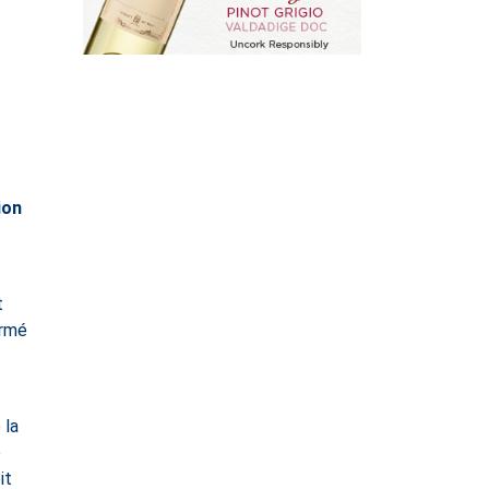
ion
t
armé
 la
e
it