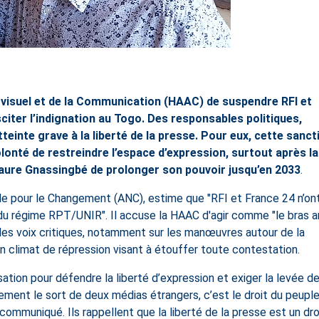
iovisuel et de la Communication (HAAC) de suspendre RFI et
citer l’indignation au Togo. Des responsables politiques,
teinte grave à la liberté de la presse. Pour eux, cette sanct
onté de restreindre l’espace d’expression, surtout après la
aure Gnassingbé de prolonger son pouvoir jusqu’en 2033
.
nale pour le Changement (ANC), estime que "RFI et France 24 n’on
ves du régime RPT/UNIR". Il accuse la HAAC d'agir comme "le bras 
nt les voix critiques, notamment sur les manœuvres autour de la
n climat de répression visant à étouffer toute contestation.
ation pour défendre la liberté d’expression et exiger la levée de
ulement le sort de deux médias étrangers, c’est le droit du peupl
 communiqué. Ils rappellent que la liberté de la presse est un dro