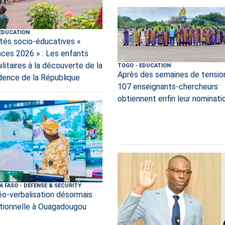
EDUCATION
ités socio-éducatives «
ces 2026 » : Les enfants
litaires à la découverte de la
TOGO
-
EDUCATION
Après des semaines de tensio
dence de la République
107 enseignants-chercheurs
obtiennent enfin leur nominati
A FASO
-
DEFENSE & SECURITY
déo-verbalisation désormais
tionnelle à Ouagadougou