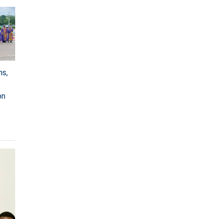
ns,
on