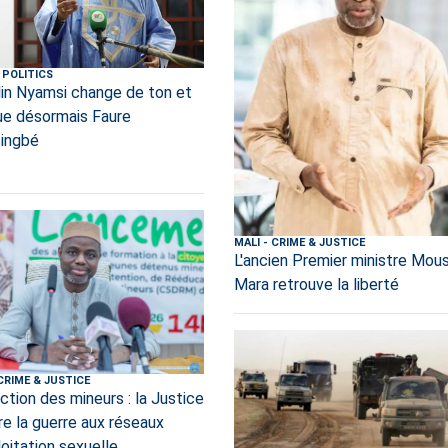
POLITICS
lin Nyamsi change de ton et
que désormais Faure
ingbé
MALI
-
CRIME & JUSTICE
L'ancien Premier ministre Mou
Mara retrouve la liberté
CRIME & JUSTICE
ction des mineurs : la Justice
re la guerre aux réseaux
loitation sexuelle