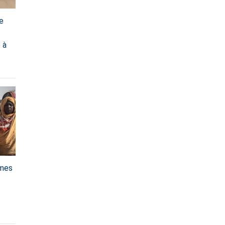
e
 à
mmes