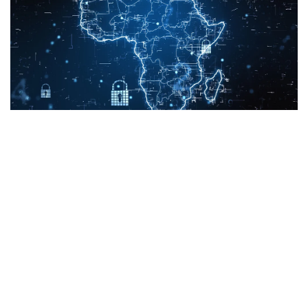
AFRICA
-
TECH
Cybercriminalité : l'Afrique fait face à des pertes record de
5 milliards de dollars