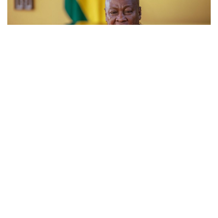
GHANA
-
ECONOMY
John Mahama veut payer le pétrole local en monnaie
nationale pour réduire la pression sur le cedi