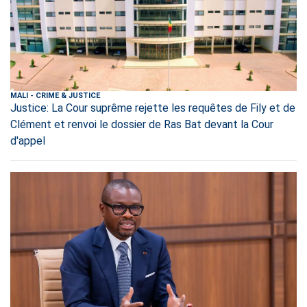
MALI
-
CRIME & JUSTICE
Justice: La Cour suprême rejette les requêtes de Fily et de
Clément et renvoi le dossier de Ras Bat devant la Cour
d'appel