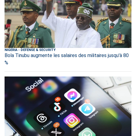
NIGERIA
-
DEFENSE & SECURITY
Bola Tinubu augmente les salaires des militaires jusqu'à 80
%