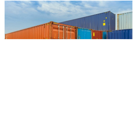
MALI
-
ECONOMY
Logistique maritime : Le cri d’alarme du Conseil malien des
Chargeurs sur la rétention des conteneurs vides