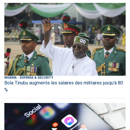
NIGERIA
-
DEFENSE & SECURITY
Bola Tinubu augmente les salaires des militaires jusqu'à 80
%