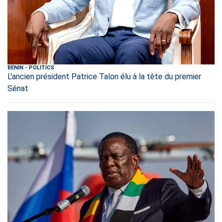
BENIN
-
POLITICS
L'ancien président Patrice Talon élu à la tête du premier
Sénat