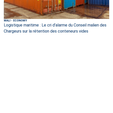
MALI
-
ECONOMY
Logistique maritime : Le cri d’alarme du Conseil malien des
Chargeurs sur la rétention des conteneurs vides
MALI
-
DEFENSE & SECURITY
Soufouroulaye : 254 ex-combattants intègrent
officiellement les FAMa