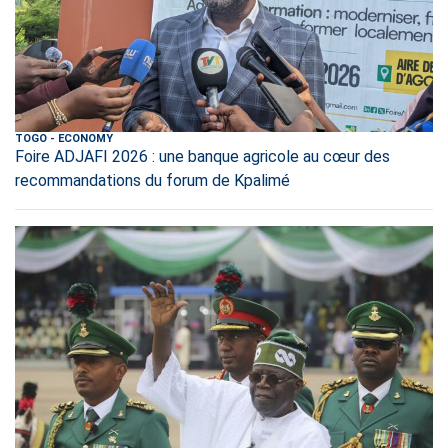
TOGO
-
ECONOMY
Foire ADJAFI 2026 : une banque agricole au cœur des
recommandations du forum de Kpalimé