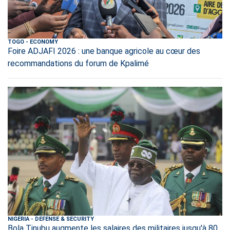
TOGO
-
ECONOMY
Foire ADJAFI 2026 : une banque agricole au cœur des
recommandations du forum de Kpalimé
NIGERIA
-
DEFENSE & SECURITY
Bola Tinubu augmente les salaires des militaires jusqu'à 80