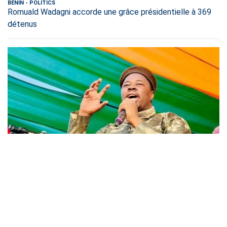
BENIN
-
POLITICS
Romuald Wadagni accorde une grâce présidentielle à 369
détenus
MALI
-
CRIME & JUSTICE
Cour d’appel de Bamako : Ben le Cerveau condamné à 5 ans