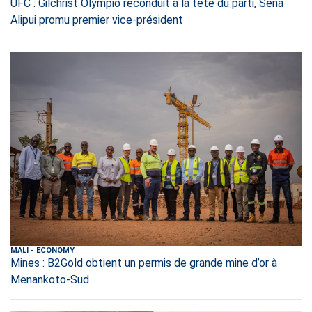
UFC : Gilchrist Olympio reconduit à la tête du parti, Sèna
Alipui promu premier vice-président
MALI
-
ECONOMY
Mines : B2Gold obtient un permis de grande mine d’or à
Menankoto-Sud