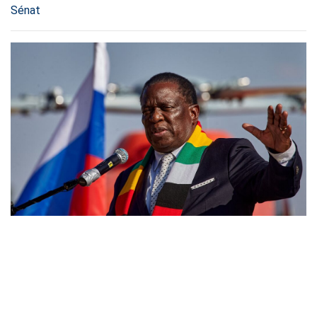
Sénat
ZIMBABWE
-
POLITICS
le pays veut porter ses stocks de céréales à 1,5 million de
tonnes d’ici 2030