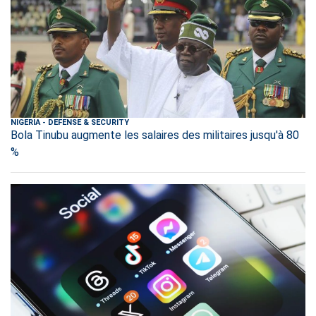
NIGERIA
-
DEFENSE & SECURITY
Bola Tinubu augmente les salaires des militaires jusqu'à 80
%