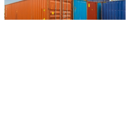
MALI
-
ECONOMY
Logistique maritime : Le cri d’alarme du Conseil malien des
Chargeurs sur la rétention des conteneurs vides
MALI
-
DEFENSE & SECURITY