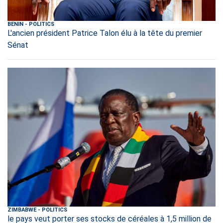
BENIN
-
POLITICS
L'ancien président Patrice Talon élu à la tête du premier
Sénat
ZIMBABWE
-
POLITICS
le pays veut porter ses stocks de céréales à 1,5 million de