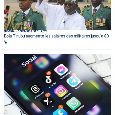
NIGERIA
-
DEFENSE & SECURITY
Bola Tinubu augmente les salaires des militaires jusqu'à 80
%