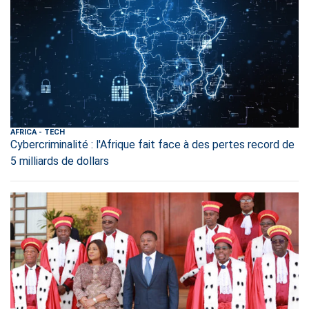
AFRICA
-
TECH
Cybercriminalité : l'Afrique fait face à des pertes record de
5 milliards de dollars