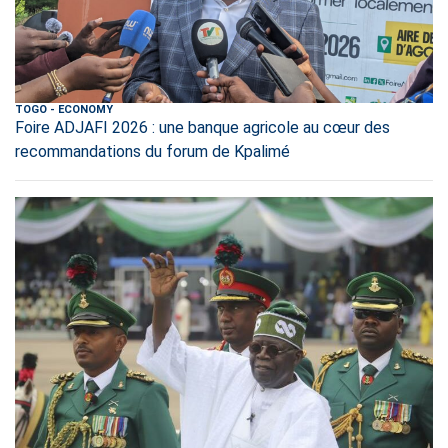
TOGO
-
ECONOMY
Foire ADJAFI 2026 : une banque agricole au cœur des
recommandations du forum de Kpalimé