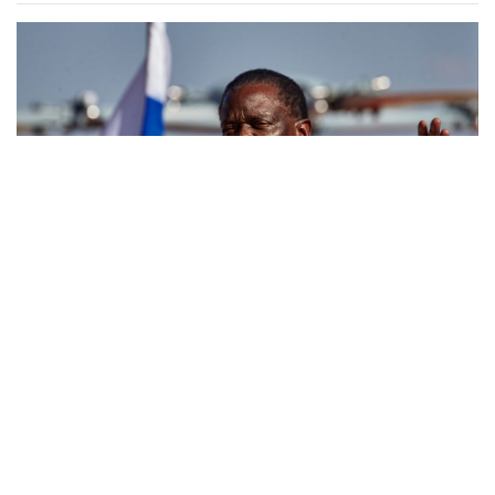
ZIMBABWE
-
POLITICS
le pays veut porter ses stocks de céréales à 1,5 million de
tonnes d’ici 2030