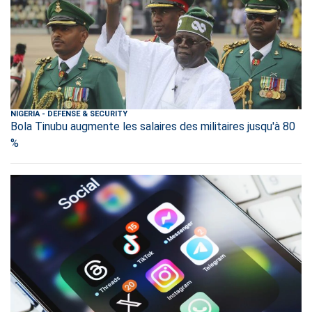
NIGERIA
-
DEFENSE & SECURITY
Bola Tinubu augmente les salaires des militaires jusqu'à 80
%