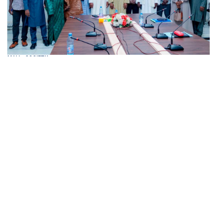
MALI
-
SOCIETY
Prévention de l’extrémisme, action humanitaire et
diplomatie au cœur d’une série d’audiences à
l’administration territoriale